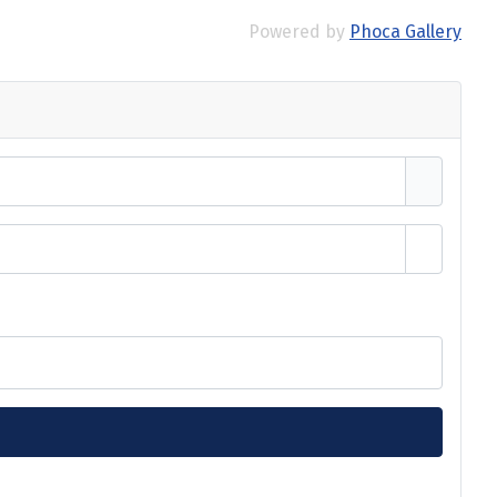
Powered by
Phoca Gallery
Passwort