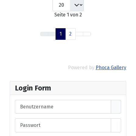
Seite 1 von 2
1
2
Powered by
Phoca Gallery
Login Form
Benutzername
Passwort
Passwort