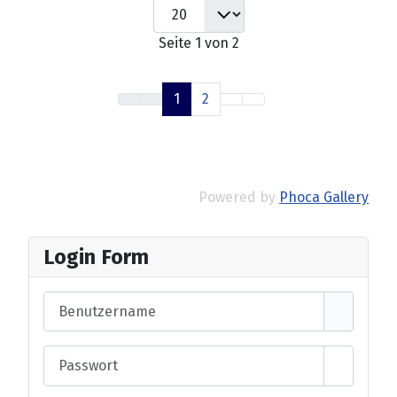
Seite 1 von 2
1
2
Powered by
Phoca Gallery
Login Form
Benutzername
Passwort
Passwort